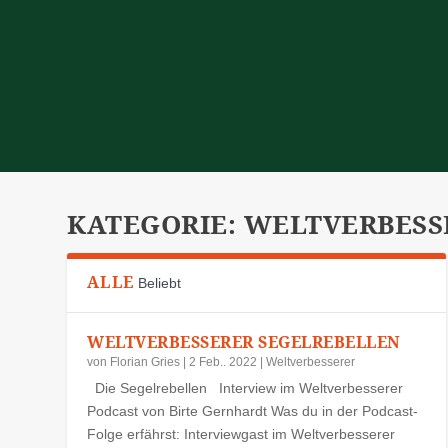
KATEGORIE:
WELTVERBESS
ALLE
Beliebt
WELTVERBESSERER SEGELREBELLEN
von
Florian Gries
|
2 Feb.. 2022
|
Weltverbesserer
Die Segelrebellen Interview im Weltverbesserer
Podcast von Birte Gernhardt Was du in der Podcast-
Folge erfährst: Interviewgast im Weltverbesserer