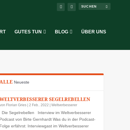
RT
GUTES TUN
BLOG
ÜBER UNS
ALLE
Neueste
WELTVERBESSERER SEGELREBELLEN
von
Florian Gries
|
2 Feb.. 2022
|
Weltverbesserer
Die Segelrebellen Interview im Weltverbesserer
Podcast von Birte Gernhardt Was du in der Podcast-
Folge erfährst: Interviewgast im Weltverbesserer